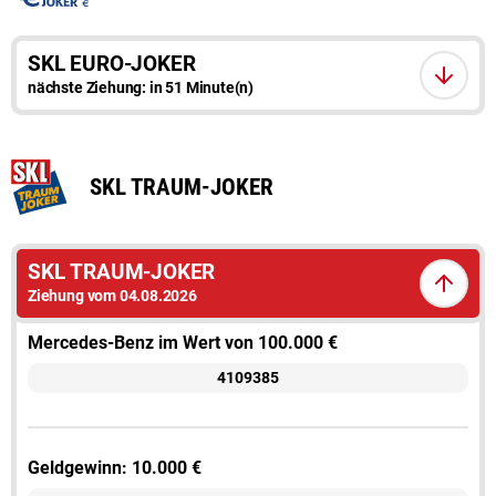
SKL EURO-JOKER
nächste Ziehung:
in 51 Minute(n)
SKL TRAUM-JOKER
SKL TRAUM-JOKER
Ziehung vom 04.08.2026
Mercedes-Benz im Wert von 100.000 €
4109385
Geldgewinn: 10.000 €