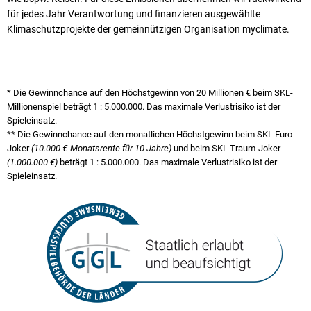
für jedes Jahr Verantwortung und finanzieren ausgewählte
Klimaschutzprojekte der gemeinnützigen Organisation myclimate.
* Die Gewinnchance auf den Höchstgewinn von 20 Millionen € beim SKL-
Millionenspiel beträgt
1 : 5.000.000
. Das maximale Verlustrisiko ist der
Spieleinsatz.
** Die Gewinnchance auf den monatlichen Höchstgewinn beim SKL Euro-
Joker
(10.000 €-Monatsrente für 10 Jahre)
und beim SKL Traum-Joker
(1.000.000 €)
beträgt
1 : 5.000.000
. Das maximale Verlustrisiko ist der
Spieleinsatz.