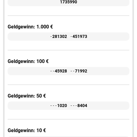
1735990
Geldgewinn: 1.000 €
-
281302
-
451973
Geldgewinn: 100 €
-
-
45928
-
-
71992
Geldgewinn: 50 €
-
-
-
1020
-
-
-
8404
Geldgewinn: 10 €