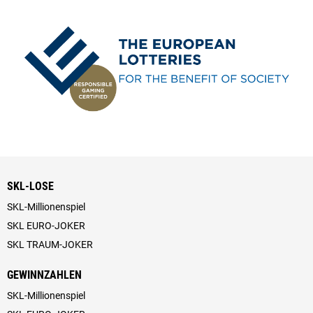
SKL-LOSE
SKL-Millionenspiel
SKL EURO-JOKER
SKL TRAUM-JOKER
GEWINNZAHLEN
SKL-Millionenspiel