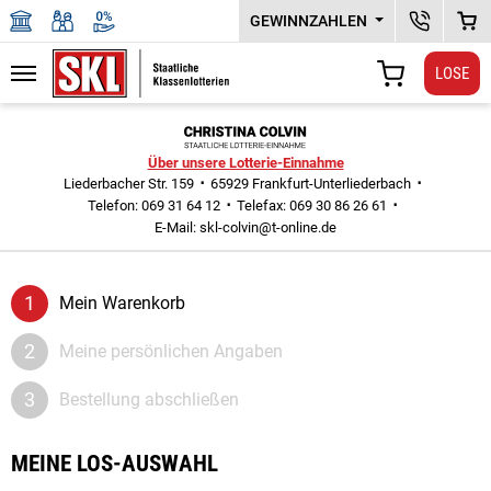
GEWINNZAHLEN
KUNDENSER
WAR
LOSE
Navigation
WARENKORB
Zu den Hauptinhalten springen
Über unsere Lotterie-Einnahme
Liederbacher Str. 159
65929 Frankfurt-Unterliederbach
Telefon: 069 31 64 12
Telefax: 069 30 86 26 61
E-Mail:
skl-colvin@t-online.de
Mein Warenkorb
Meine persönlichen Angaben
Bestellung abschließen
MEINE LOS-AUSWAHL