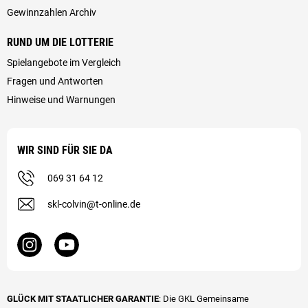
Gewinnzahlen Archiv
RUND UM DIE LOTTERIE
Spielangebote im Vergleich
Fragen und Antworten
Hinweise und Warnungen
WIR SIND FÜR SIE DA
069 31 64 12
skl-colvin@t-online.de
GLÜCK MIT STAATLICHER GARANTIE
: Die GKL Gemeinsame