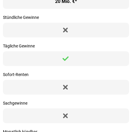
20 Mio. €*
Stündliche Gewinne
Tägliche Gewinne
Sofort-Renten
Sachgewinne
Monatlich kündbar