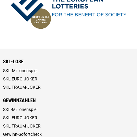
SKL-LOSE
SKL-Millionenspiel
SKL EURO-JOKER
SKL TRAUM-JOKER
GEWINNZAHLEN
SKL-Millionenspiel
SKL EURO-JOKER
SKL TRAUM-JOKER
Gewinn-Sofortcheck