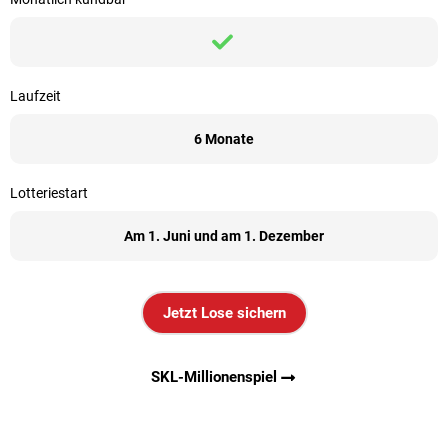
Laufzeit
6 Monate
Lotteriestart
Am 1. Juni und am 1. Dezember
Jetzt Lose sichern
SKL-Millionenspiel